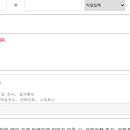
@
요.
.